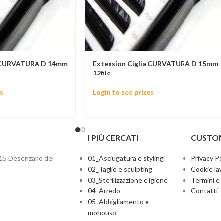
a CURVATURA D 14mm
Extension Ciglia CURVATURA D 15mm
12file
s
Login to see prices
I PIÙ CERCATI
CUSTO
015 Desenzano del
01_Asciugatura e styling
Privacy Po
02_Taglio e sculpting
Cookie la
03_Sterilizzazione e igiene
Termini e
04_Arredo
Contatti
05_Abbigliamento e
monouso