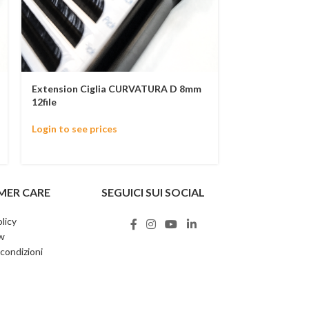
Extension Ciglia CURVATURA D 8mm
Extension Ci
12file
12 file
Login to see prices
Login to see p
MER CARE
SEGUICI SUI SOCIAL
licy
w
 condizioni