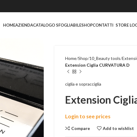
HOME
AZIENDA
CATALOGO SFOGLIABILE
SHOP
CONTATTI
STORE LO
Home
Shop
10_Beauty tools
Extensi
Extension Ciglia CURVATURA D
ciglia e sopracciglia
Extension Cig
Login to see prices
Compare
Add to wishlist