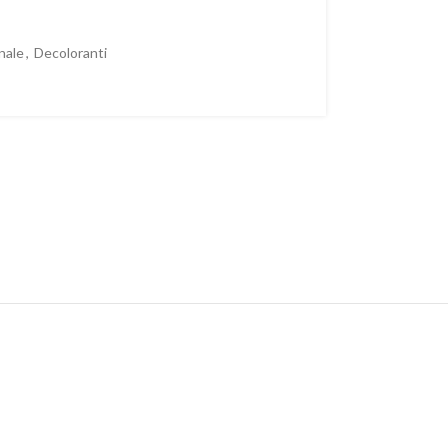
nale
,
Decoloranti