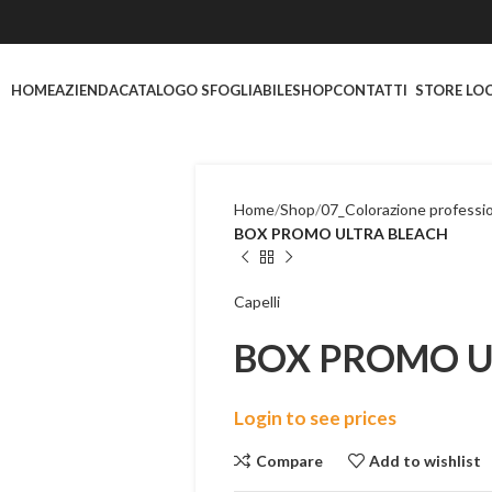
HOME
AZIENDA
CATALOGO SFOGLIABILE
SHOP
CONTATTI
STORE LO
Home
Shop
07_Colorazione professi
BOX PROMO ULTRA BLEACH
Capelli
BOX PROMO U
Login to see prices
Compare
Add to wishlist